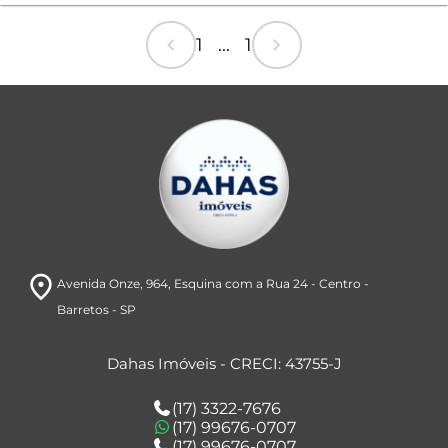
chevron_left
chevron_right
1 ... 1
room
Avenida Onze, 964
, Esquina com a Rua 24
- Centro
-
Barretos
- SP
Dahas Imóveis - CRECI: 43755-J
(17) 3322-7676
(17) 99676-0707
(17) 99676-0707