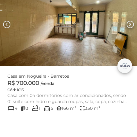
chevron_left
chevron_right
Casa em Nogueira - Barretos
R$ 700.000
/venda
Cód: 1013
Casa com 04 dormitórios com ar condicionados, sendo
01 suíte com hidro e guarda roupas, sala, copa, cozinha
bed
bathtub
directions_car
garagem para...
other_houses
fullscreen
4
3
1
5
166 m²
330 m²