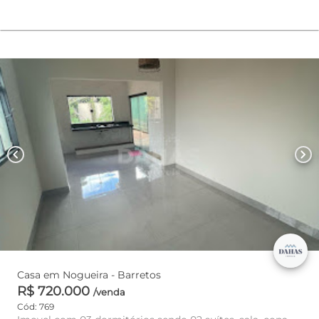
chevron_left
chevron_right
Casa em Nogueira - Barretos
R$ 720.000
/venda
Cód: 769