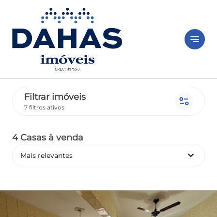
notes
Filtrar imóveis
page_info
7 filtros ativos
4 Casas
à venda
keyboard_arrow_down
Mais relevantes