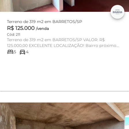
Terreno de 319 m2 em BARRETOS/SP
R$ 125.000
/venda
Cód: 211
Terreno de 319 m2 em BARRETOS/SP VALOR: R$
125.000,00 EXCELENTE LOCALIZAÇÃO! Bairro próximo
bed
directions_car
ao North Shopping B...
5
4