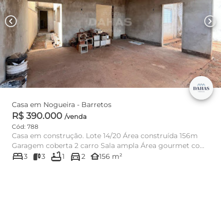
chevron_left
chevron_right
Casa em Nogueira - Barretos
R$ 390.000
/venda
Cód: 788
Casa em construção. Lote 14/20 Área construída 156m
Garagem coberta 2 carro Sala ampla Área gourmet com
bed
bathtub
directions_car
Cozinha Lav...
other_houses
3
3
1
2
156 m²