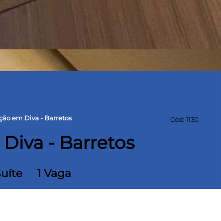
ção em Diva - Barretos
Cód: 1130
Diva - Barretos
Suíte
1 Vaga
rras de Portinari.
ial, cozinha com planejados e separação. Sala e