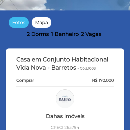
Fotos
Mapa
2 Dorms
1 Banheiro
2 Vagas
Casa em Conjunto Habitacional
Vida Nova - Barretos
- Cód.1003
Comprar
R$ 170.000
Dahas Imóveis
CRECI 265794