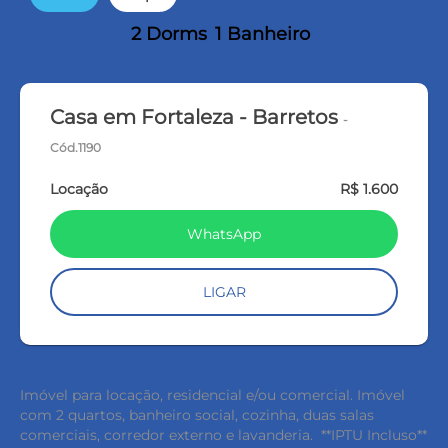
2 Dorms
1 Banheiro
Casa em Fortaleza - Barretos
-
Cód.1190
Locação
R$ 1.600
WhatsApp
LIGAR
Imóvel para locação, residencial e/ou comercial. Imóvel
com 2 quartos, banheiro social, cozinha, duas salas
comerciais, corredor externo e lavanderia. **IPTU Incluso**