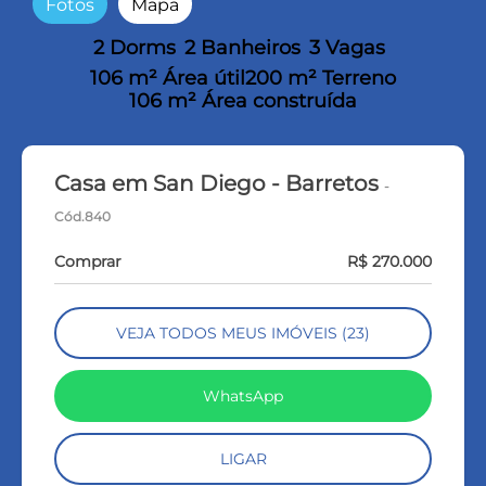
Fotos
Mapa
2 Dorms
2 Banheiros
3 Vagas
106 m² Área útil
200 m² Terreno
106 m² Área construída
Casa em San Diego - Barretos
-
Cód.840
Comprar
R$ 270.000
VEJA TODOS MEUS IMÓVEIS (23)
WhatsApp
LIGAR