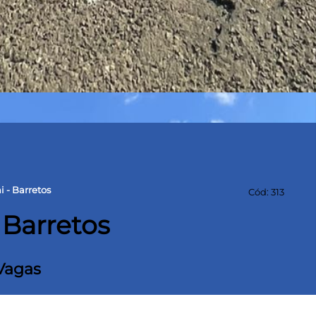
 - Barretos
Cód: 313
 Barretos
Vagas