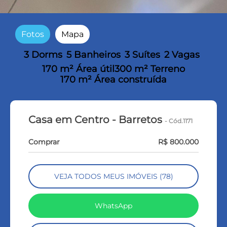
Fotos
Mapa
3 Dorms
5 Banheiros
3 Suítes
2 Vagas
170 m² Área útil
300 m² Terreno
170 m² Área construída
Casa em Centro - Barretos
- Cód.1171
Comprar
R$ 800.000
VEJA TODOS MEUS IMÓVEIS (78)
WhatsApp