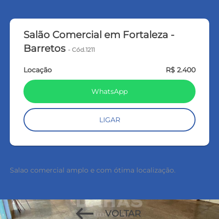
Salão Comercial em Fortaleza -
Barretos
- Cód.1211
Locação
R$ 2.400
WhatsApp
LIGAR
Salao comercial amplo e com ótima localização.
keyboard_backspace
keyboard_backspace
VOLTAR