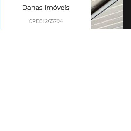
Dahas Imóveis
CRECI 265794
VEJA TODOS MEUS
IMÓVEIS (57)
WhatsApp
LIGAR