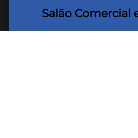
Salão Comercial 
**IPTU Incluso** Não perca esta oport