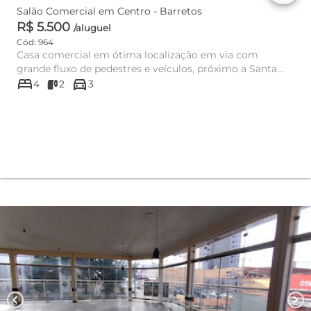
Salão Comercial em Centro - Barretos
R$ 5.500
/aluguel
Cód: 964
Casa comercial em ótima localização em via com
grande fluxo de pedestres e veículos, próximo a Santa
bed
directions_car
Casa, Postão da Saú...
4
2
3
chevron_left
chevron_right