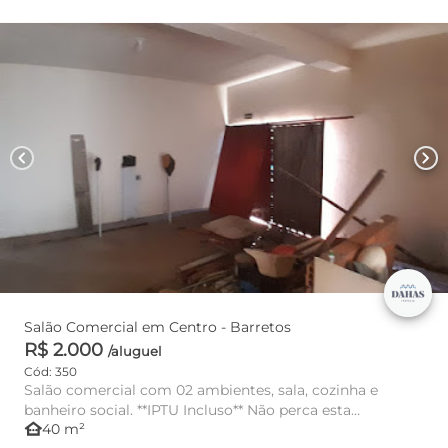
chevron_left
chevron_right
Salão Comercial em Centro - Barretos
R$ 2.000
/aluguel
Cód: 350
Salão comercial com 02 ambientes, sala, cozinha e
banheiro social. **IPTU Incluso** Não perca esta
other_houses
40 m²
oportunidade e agend...