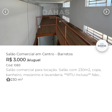
chevron_left
chevron_right
Salão Comercial em Centro - Barretos
R$ 3.000
/aluguel
Cód: 1083
Salão comercial para locação. Salão com 230m2, copa,
banheiro, mezanino e lavanderia. **IPTU Incluso** Não
other_houses
230 m²
perca esta op...