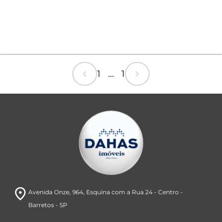
chevron_left
chevron_right
1 ... 1
room
Avenida Onze, 964
, Esquina com a Rua 24
- Centro
-
Barretos
- SP