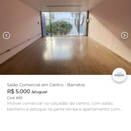
chevron_left
chevron_right
Salão Comercial em Centro - Barretos
R$ 5.000
/aluguel
Cód: 893
Imóvel comercial no calçadão do centro, com salão,
banheiro e estoque na parte térrea e apartamento com
03 quartos, 02 s...