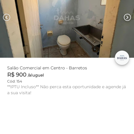
chevron_left
chevron_right
Salão Comercial em Centro - Barretos
R$ 900
/aluguel
Cód: 154
**IPTU Incluso** Não perca esta oportunidade e agende já
a sua visita!