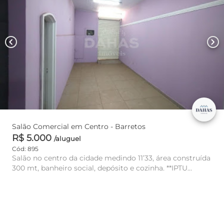
chevron_left
chevron_right
Salão Comercial em Centro - Barretos
R$ 5.000
/aluguel
Cód: 895
Salão no centro da cidade medindo 11’33, área construída
300 mt, banheiro social, depósito e cozinha. **IPTU
Incluso** N...