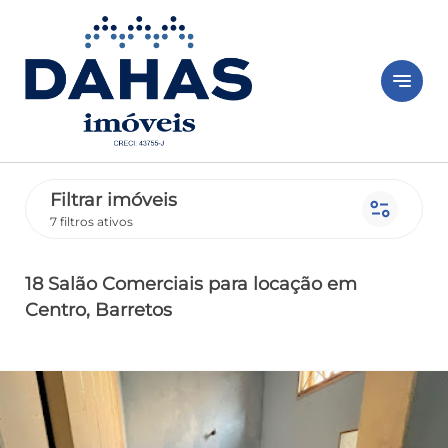
notes
Filtrar imóveis
page_info
7 filtros ativos
18 Salão Comerciais
para locação
em
Centro
, Barretos