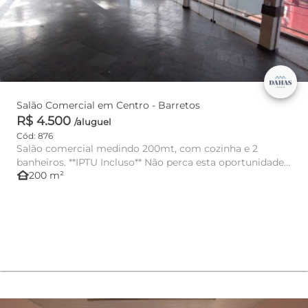
Salão Comercial em Centro - Barretos
R$ 4.500
/aluguel
Cód: 876
Salão comercial medindo 200mt, com cozinha e 2
banheiros. **IPTU Incluso** Não perca esta oportunidade
other_houses
200 m²
e agende já a sua...