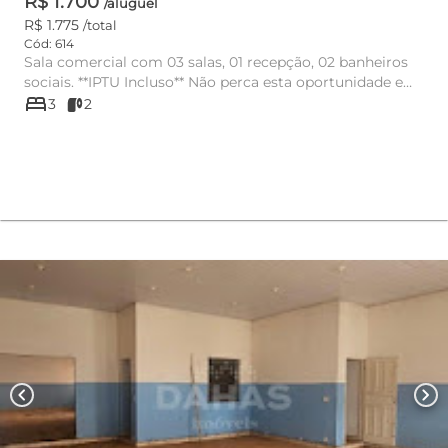
R$ 1.700
/aluguel
R$ 1.775
/total
Cód: 614
Sala comercial com 03 salas, 01 recepção, 02 banheiros
sociais. **IPTU Incluso** Não perca esta oportunidade e
bed
agende ...
3
2
chevron_left
chevron_right