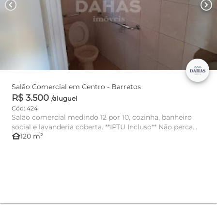
chevron_left
chevron_right
Salão Comercial em Centro - Barretos
R$ 3.500
/aluguel
Cód: 424
Salão comercial medindo 12 por 10, cozinha, banheiro
social e lavanderia coberta. **IPTU Incluso** Não perca
other_houses
120 m²
esta opor...