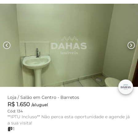
chevron_left
chevron_right
Loja / Salão em Centro - Barretos
R$ 1.650
/aluguel
Cód: 134
**IPTU Incluso** Não perca esta oportunidade e agende já
a sua visita!
1