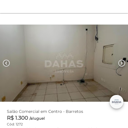
chevron_left
chevron_right
Salão Comercial em Centro - Barretos
R$ 1.300
/aluguel
Cód: 1272