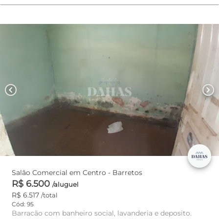
chevron_left
chevron_right
Salão Comercial em Centro - Barretos
R$ 6.500
/aluguel
R$ 6.517
/total
Cód: 95
Barracão com banheiro social, lavanderia e deposito.