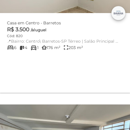
Casa em Centro - Barretos
R$ 3.500
/aluguel
Cód: 820
📍Bairro: Centro\ Barretos-SP Térreo | Salão Principal ...
bed
directions_car
other_houses
fullscreen
6
4
1
176 m²
203 m²