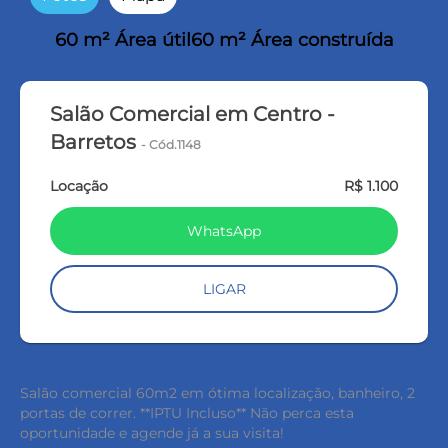
60 m² Área útil
60 m² Área construída
Salão Comercial em Centro -
Barretos
- Cód.1148
Locação
R$ 1.100
WhatsApp
LIGAR
Salão comercial 60m2 em ótima localização, banheiro, 2
portas de correr. **IPTU Incluso** Não perca esta
oportunidade e agende já a sua visita!