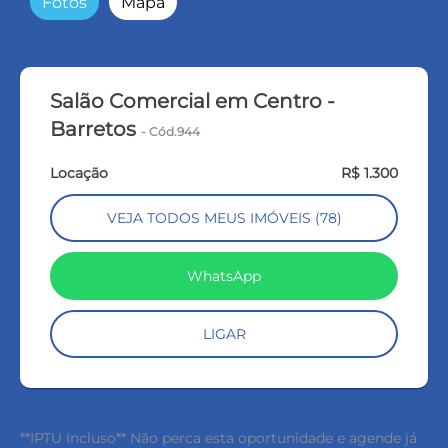
Fotos
Mapa
Salão Comercial em Centro -
Barretos
- Cód.944
Locação
R$ 1.300
VEJA TODOS MEUS IMÓVEIS (78)
WhatsApp
LIGAR
**IPTU Incluso** Não perca esta oportunidade e agende já